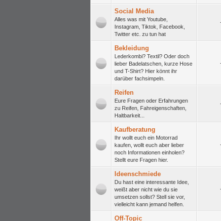
Social Media
Alles was mit Youtube,
Instagram, Tiktok, Facebook,
Twitter etc. zu tun hat
Bekleidung
Lederkombi? Textil? Oder doch
lieber Badelatschen, kurze Hose
und T-Shirt? Hier könnt ihr
darüber fachsimpeln.
Reifen
Eure Fragen oder Erfahrungen
zu Reifen, Fahreigenschaften,
Haltbarkeit...
Kaufberatung
Ihr wollt euch ein Motorrad
kaufen, wollt euch aber lieber
noch Informationen einholen?
Stellt eure Fragen hier.
Ideenschmiede
Du hast eine interessante Idee,
weißt aber nicht wie du sie
umsetzen sollst? Stell sie vor,
vielleicht kann jemand helfen.
Off-Topic