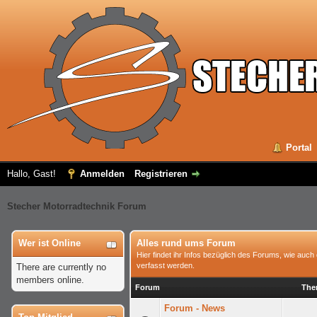
Portal
Hallo, Gast!
Anmelden
Registrieren
Stecher Motorradtechnik Forum
Wer ist Online
Alles rund ums Forum
Hier findet ihr Infos bezüglich des Forums, wie au
verfasst werden.
There are currently no
members online.
Forum
The
Forum - News