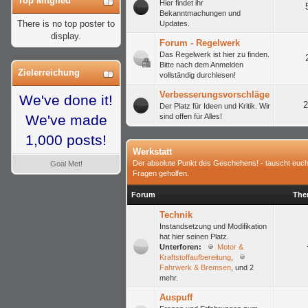
Top Mitglied
Hier findet ihr
Bekanntmachungen und
There is no top poster to
Updates.
display.
Forum - Regelwerk
Das Regelwerk ist hier zu finden.
Bitte nach dem Anmelden
Zielerreichung
vollständig durchlesen!
Verbesserungsvorschläge
We've done it!
2
Der Platz für Ideen und Kritik. Wir
We've made
sind offen für Alles!
1,000 posts!
Werkstatt
Der absolute Punkt des Geschehens! - tauscht euch a
Goal Met!
Fragen geholfen.
Forum
The
Technik
Instandsetzung und Modifikation
hat hier seinen Platz.
Unterforen:
Motor &
Kraftstoffaufbereitung
,
Fahrwerk & Bremsen
, und 2
mehr.
Auspuff