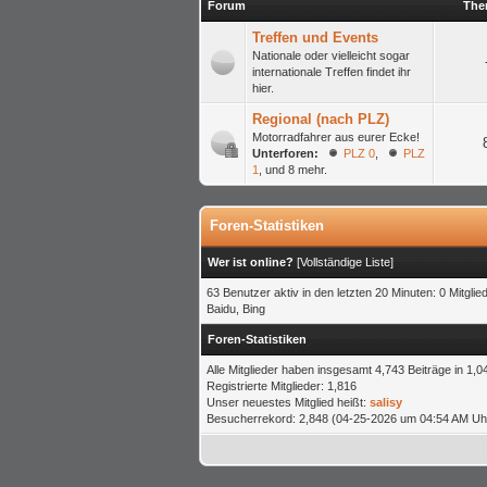
Forum
The
Treffen und Events
Nationale oder vielleicht sogar
internationale Treffen findet ihr
hier.
Regional (nach PLZ)
Motorradfahrer aus eurer Ecke!
Unterforen:
PLZ 0
,
PLZ
1
, und 8 mehr.
Foren-Statistiken
Wer ist online?
[
Vollständige Liste
]
63 Benutzer aktiv in den letzten 20 Minuten: 0 Mitgli
Baidu, Bing
Foren-Statistiken
Alle Mitglieder haben insgesamt 4,743 Beiträge in 1,0
Registrierte Mitglieder: 1,816
Unser neuestes Mitglied heißt:
salisy
Besucherrekord: 2,848 (04-25-2026 um 04:54 AM Uh