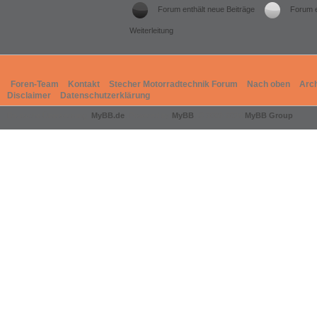
Forum enthält neue Beiträge
Forum e
Weiterleitung
Foren-Team
Kontakt
Stecher Motorradtechnik Forum
Nach oben
Arc
Disclaimer
Datenschutzerklärung
Deutsche Übersetzung:
MyBB.de
, Powered by
MyBB
, © 2002-2026
MyBB Group
.