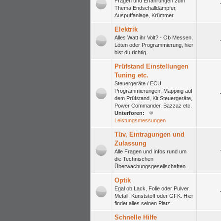
Fragen und Erfahrungen zum
Thema Endschalldämpfer,
Auspuffanlage, Krümmer
Elektrik
Alles Watt ihr Volt? - Ob Messen,
Löten oder Programmierung, hier
bist du richtig.
Prüfstand Einstellungen
Tuning etc.
Steuergeräte / ECU
Programmierungen, Mapping auf
dem Prüfstand, Kit Steuergeräte,
Power Commander, Bazzaz etc.
Unterforen:
Leistungsmessungen
Tüv, Eintragungen und
Zulassung
Alle Fragen und Infos rund um
die Technischen
Überwachungsgesellschaften.
Optik
Egal ob Lack, Folie oder Pulver.
Metall, Kunststoff oder GFK. Hier
findet alles seinen Platz.
Schnelle Hilfe