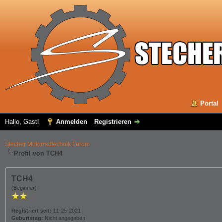
Portal
Hallo, Gast!
Anmelden
Registrieren
Stecher Motorradtechnik Forum
Profil von TCH4
TCH4
(Beginner)
Registriert seit:
11-25-2021
Geburtstag:
Nicht angegeben