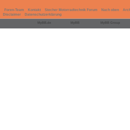
Foren-Team
Kontakt
Stecher Motorradtechnik Forum
Nach oben
Arc
Disclaimer
Datenschutzerklärung
Deutsche Übersetzung:
MyBB.de
, Powered by
MyBB
, © 2002-2026
MyBB Group
.