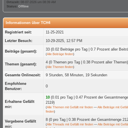
Ortszeit:
08-07-2026 um 08:39 AM
Status:
Offline
Informationen über TCH4
Registriert seit:
11-25-2021
Letzter Besuch:
10-29-2025, 12:57 PM
33 (0.02 Beiträge pro Tag | 0.7 Prozent aller Beitr
Beiträge (gesamt):
(
Alle Beiträge finden
)
4 (0 Themen pro Tag | 0.38 Prozent aller Themen)
Themen (gesamt):
(
Alle Themen finden
)
Gesamte Onlinezeit:
9 Stunden, 58 Minuten, 19 Sekunden
Empfohlene
0
Benutzer:
10
(0.01 pro Tag | 0.47 Prozent der Gesamtmeng
Erhaltene Gefällt
2119)
mir:
(
Alle Themen mit Gefällt mir finden
—
Alle Beiträge mit Gefäll
finden
)
8 (0 pro Tag | 0.38 Prozent der Gesamtmenge 21
Vergebene Gefällt
(
Alle Threads mit Gefällt mir finden
—
Alle Beiträge mit Gefäl
mir: