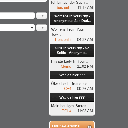
Ich bin auf der Such...
BonzenEi
— 11:17 AM
Womens In Your City -
Anonymous Sex Dati...
Womens From Your
Tow...
BonzenEi
— 04:32 AM
Girls In Your City - No
Selfie - Anonymo...
Private Lady In Your...
Momo
— 11:02 PM
Wat los hier???
Ölwechsel, Bremsflüs...
TCH4
— 09:26 AM
Wat los hier???
Mein heutiges Statem...
TCH4
— 11:03 AM
Online-Personal