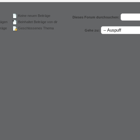
Keine neuen Beiträge
Dieses Forum durchsuchen:
rägen
Beinhaltet Beiträge von dir
träge
Geschlossenes Thema
Gehe zu: