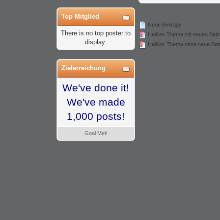
Top Mitglied
Neue Beiträge
There is no top poster to
Heißes Thema mit neuen Beit
display.
Heißes Thema ohne neue Bei
Zielerreichung
We've done it!
We've made
1,000 posts!
Goal Met!