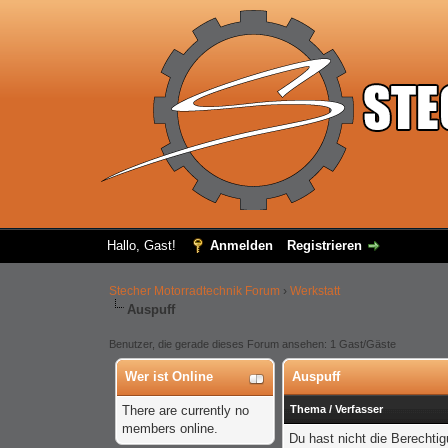
Hallo, Gast!
Anmelden
Registrieren
Stecher Motorradtechnik Forum
›
Werkstatt
Auspuff
Benutzer, die gerade dieses Forum ansehen: 1 Gast/Gäste
Wer ist Online
Auspuff
There are currently no
Thema
/
Verfasser
members online.
Du hast nicht die Berecht