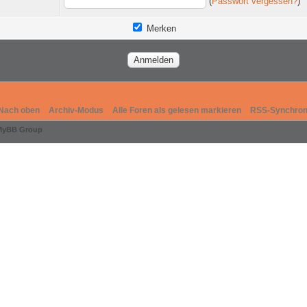
(
Passwort vergessen?
)
Merken
Nach oben
Archiv-Modus
Alle Foren als gelesen markieren
RSS-Synchron
MyBB Group
.