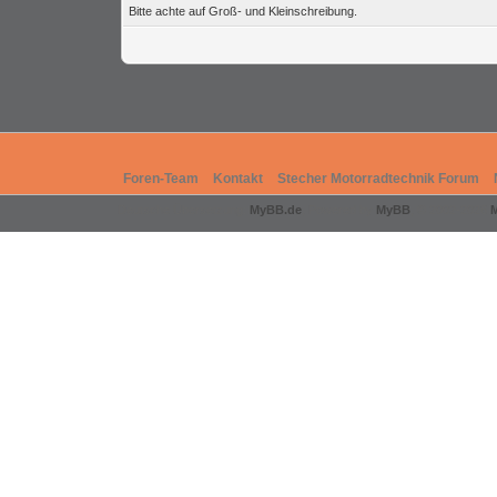
Bitte achte auf Groß- und Kleinschreibung.
Foren-Team
Kontakt
Stecher Motorradtechnik Forum
Deutsche Übersetzung:
MyBB.de
, Powered by
MyBB
, © 2002-2026