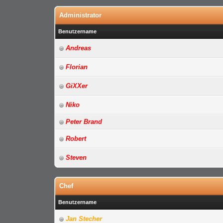
Administrator
Benutzername
Andreas
Florian
GiXXer
Niko
Peter Brand
Robert
Steven
Chef
Benutzername
Jan Stecher