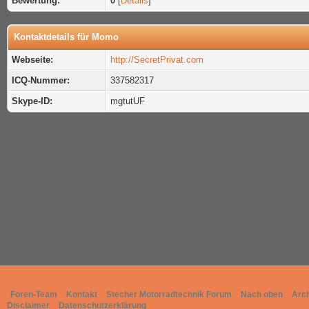
Bewertung:
0
[
Details
]
Kontaktdetails für Momo
Webseite:
http://SecretPrivat.com
ICQ-Nummer:
337582317
Skype-ID:
mgtutUF
Foren-Team
Kontakt
Stecher Motorradtechnik Forum
Nach oben
Arc
Disclaimer
Datenschutzerklärung