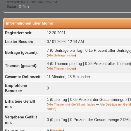
Ortszeit:
08-06-2026 um 06:57 PM
Status:
Offline
Informationen über Momo
Registriert seit:
12-20-2021
Letzter Besuch:
07-01-2026, 12:14 AM
7 (0 Beiträge pro Tag | 0.15 Prozent aller Beiträge
Beiträge (gesamt):
(
Alle Beiträge finden
)
4 (0 Themen pro Tag | 0.38 Prozent aller Themen)
Themen (gesamt):
(
Alle Themen finden
)
Gesamte Onlinezeit:
11 Minuten, 23 Sekunden
Empfohlene
0
Benutzer:
1
(0 pro Tag | 0.05 Prozent der Gesamtmenge 211
Erhaltene Gefällt
(
Alle Themen mit Gefällt mir finden
—
Alle Beiträge mit Gefäll
mir:
finden
)
Vergebene Gefällt
0 (0 pro Tag | 0 Prozent der Gesamtmenge 2126)
mir: