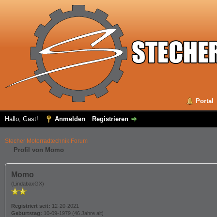
Portal
Hallo, Gast!
Anmelden
Registrieren
Stecher Motorradtechnik Forum
Profil von Momo
Momo
(LindabaxGX)
Registriert seit:
12-20-2021
Geburtstag:
10-09-1979 (46 Jahre alt)