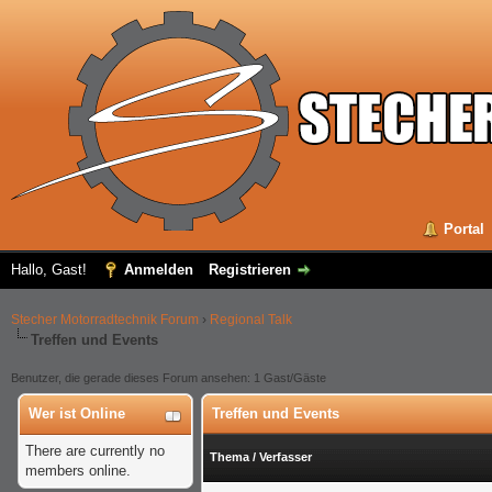
Portal
Hallo, Gast!
Anmelden
Registrieren
Stecher Motorradtechnik Forum
›
Regional Talk
Treffen und Events
Benutzer, die gerade dieses Forum ansehen: 1 Gast/Gäste
Wer ist Online
Treffen und Events
There are currently no
Thema
/
Verfasser
members online.