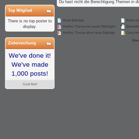
Du hast nicht die Berechtigung Themen in 
Top Mitglied
Neue Beiträge
Keine ne
There is no top poster to
display.
Heißes Thema mit neuen Beiträgen
Beinhalte
Heißes Thema ohne neue Beiträge
Geschlo
Die
Zielerreichung
We've done it!
We've made
1,000 posts!
Goal Met!