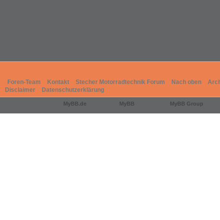
Foren-Team
Kontakt
Stecher Motorradtechnik Forum
Nach oben
Arc
Disclaimer
Datenschutzerklärung
Deutsche Übersetzung:
MyBB.de
, Powered by
MyBB
, © 2002-2026
MyBB Group
.