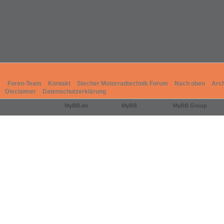
Foren-Team
Kontakt
Stecher Motorradtechnik Forum
Nach oben
Arc
Disclaimer
Datenschutzerklärung
Deutsche Übersetzung:
MyBB.de
, Powered by
MyBB
, © 2002-2026
MyBB Group
.