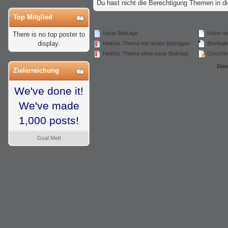
Du hast nicht die Berechtigung Themen in 
Top Mitglied
Neue Beiträge
Keine ne
There is no top poster to
display.
Heißes Thema mit neuen Beiträgen
Beinhalte
Heißes Thema ohne neue Beiträge
Geschlo
Die
Zielerreichung
We've done it!
We've made
1,000 posts!
Goal Met!