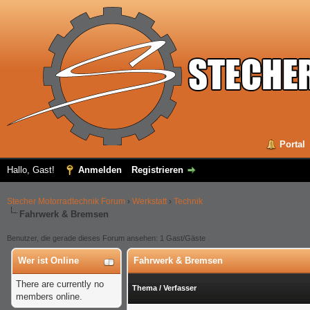
Portal
Hallo, Gast!
Anmelden
Registrieren
Stecher Motorradtechnik Forum
›
Werkstatt
›
Technik
Fahrwerk & Bremsen
Benutzer, die gerade dieses Forum ansehen: 1 Gast/Gäste
Wer ist Online
Fahrwerk & Bremsen
There are currently no
Thema
/
Verfasser
members online.