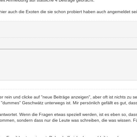
eit Anmeldung auf stattliche 4 Beiträge gebracht.
ier auch die Exoten die sie schon probiert haben auch angemeldet sei
er rein und clicke auf "neue Beiträge anzeigen", aber oft ist nichts zu 
g "dummes" Geschwätz unterwegs ist. Mir persönlich gefällt es gut, da
twortet. Wenn die Fragen etwas speziell werden, ist es eben so, dass
kommen, sondern dass nur die Leute was schreiben, die was wissen. Fü