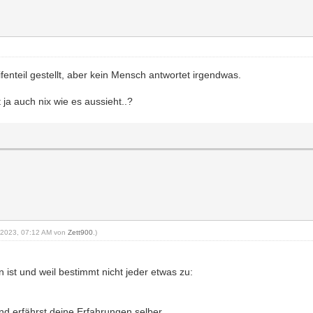
fenteil gestellt, aber kein Mensch antwortet irgendwas.
 ja auch nix wie es aussieht..?
26-2023, 07:12 AM von
Zett900
.)
 ist und weil bestimmt nicht jeder etwas zu:
nd erfährst deine Erfahrungen selber.