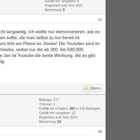
Gefällt mir vergeben: 8
Registriert seit: Nov 2021
Bewertung:
0
#7
icht langweilig. Ich wollte nur demonstrieren, wie es
sollte, als man selbst zu tun bereit ist
rum fehl am Platze ist. Danke! Die Youtuber sind im
isslos, wobei nur die ab 300. bis 500.000
e Jan ist Youtube die beste Werbung, die es gibt
lg.
Zitieren
Beiträge: 277
Themen: 1
Gefällt mir erhalten:
201
in 145 Beiträgen
Gefällt mir vergeben: 13
Registriert seit: Nov 2021
Bewertung:
23
#8