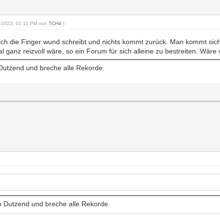
29-2023, 01:11 PM von
TCH4
.)
ich die Finger wund schreibt und nichts kommt zurück. Man kommt sich 
al ganz reizvoll wäre, so ein Forum für sich alleine zu bestreiten. Wäre 
 Dutzend und breche alle Rekorde.
in Dutzend und breche alle Rekorde.