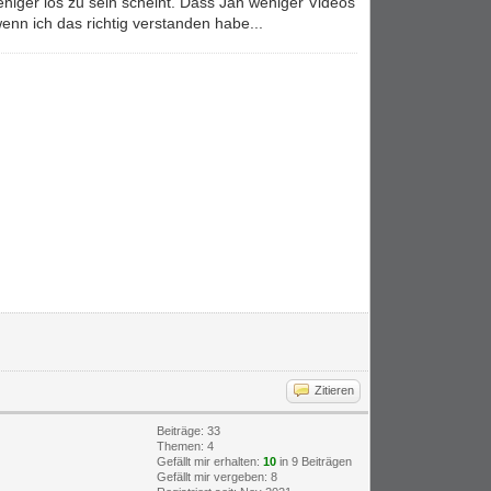
weniger los zu sein scheint. Dass Jan weniger Videos
wenn ich das richtig verstanden habe...
Zitieren
Beiträge: 33
Themen: 4
Gefällt mir erhalten:
10
in 9 Beiträgen
Gefällt mir vergeben: 8