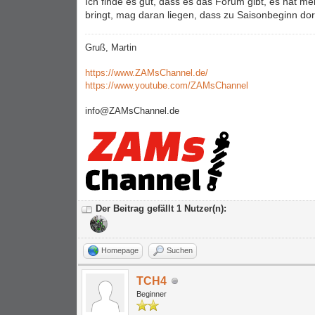
Ich finde es gut, dass es das Forum gibt, es hat me
bringt, mag daran liegen, dass zu Saisonbeginn dort 
Gruß, Martin
https://www.ZAMsChannel.de/
https://www.youtube.com/ZAMsChannel
info@ZAMsChannel.de
Der Beitrag gefällt 1 Nutzer(n):
Homepage
Suchen
TCH4
Beginner