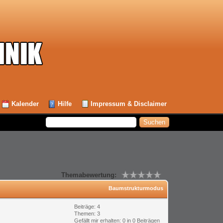
Kalender
Hilfe
Impressum & Disclaimer
Themabewertung:
Baumstrukturmodus
Beiträge: 4
Themen: 3
Gefällt mir erhalten:
0
in 0 Beiträgen