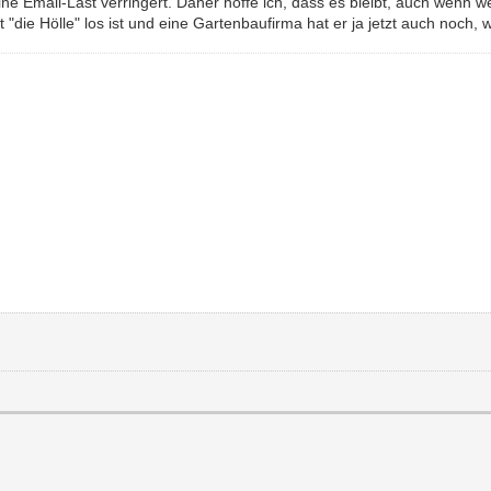
ine Email-Last verringert. Daher hoffe ich, dass es bleibt, auch wenn 
"die Hölle" los ist und eine Gartenbaufirma hat er ja jetzt auch noch, 