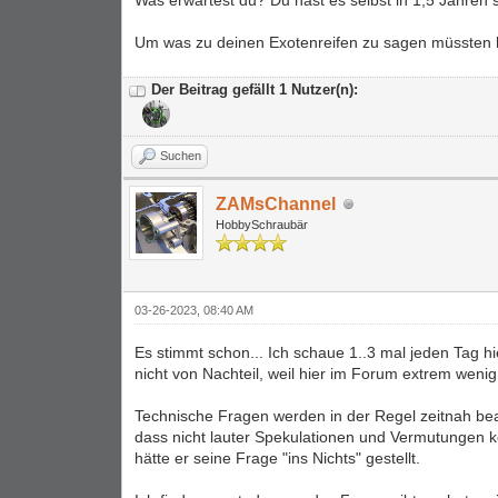
Was erwartest du? Du hast es selbst in 1,5 Jahren s
Um was zu deinen Exotenreifen zu sagen müssten h
Der Beitrag gefällt 1 Nutzer(n):
Suchen
ZAMsChannel
HobbySchraubär
03-26-2023, 08:40 AM
Es stimmt schon... Ich schaue 1..3 mal jeden Tag hi
nicht von Nachteil, weil hier im Forum extrem weni
Technische Fragen werden in der Regel zeitnah bean
dass nicht lauter Spekulationen und Vermutungen 
hätte er seine Frage "ins Nichts" gestellt.