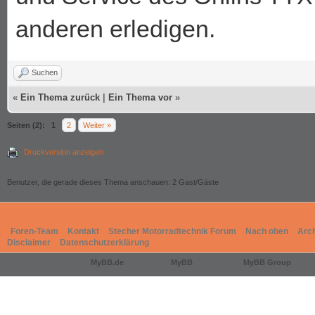
anderen erledigen.
Suchen
«
Ein Thema zurück
|
Ein Thema vor
»
Seiten (2):
1
2
Weiter »
Druckversion anzeigen
Benutzer, die gerade dieses Thema anschauen: 2 Gast/Gäste
Foren-Team
Kontakt
Stecher Motorradtechnik Forum
Nach oben
Arc
Disclaimer
Datenschutzerklärung
Deutsche Übersetzung:
MyBB.de
, Powered by
MyBB
, © 2002-2026
MyBB Group
.