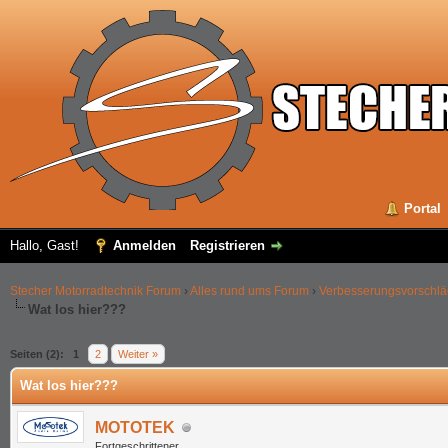
Portal
Hallo, Gast!
Anmelden
Registrieren
Stecher Motorradtechnik Forum
›
Alles rund ums Forum
›
Verbesserungsvorschl
Wat los hier???
 im Durchschnitt
Seiten (2):
1
2
Weiter »
Wat los hier???
MOTOTEK
Fortgeschrittener