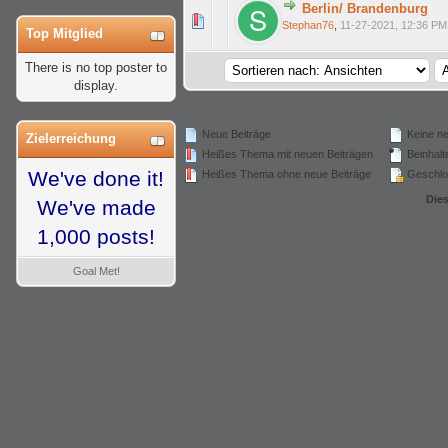
Berlin/ Brandenburg
wertung(en) - 0 von 5 durchschnittlich
1
2
3
4
5
Stephan76
,
11-27-2021, 12:36 PM
Top Mitglied
There is no top poster to
display.
Neue Beiträge
Keine ne
Zielerreichung
Heißes Thema mit neuen Beiträgen
Beinhalte
We've done it!
Heißes Thema ohne neue Beiträge
Geschlo
Die
We've made
1,000 posts!
Goal Met!