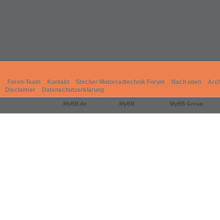
Foren-Team
Kontakt
Stecher Motorradtechnik Forum
Nach oben
Arc
Disclaimer
Datenschutzerklärung
Deutsche Übersetzung:
MyBB.de
, Powered by
MyBB
, © 2002-2026
MyBB Group
.