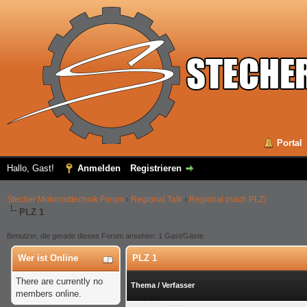
Portal
Hallo, Gast!
Anmelden
Registrieren
Stecher Motorradtechnik Forum
›
Regional Talk
›
Regional (nach PLZ)
PLZ 1
Benutzer, die gerade dieses Forum ansehen: 1 Gast/Gäste
Wer ist Online
PLZ 1
There are currently no
Thema
/
Verfasser
members online.