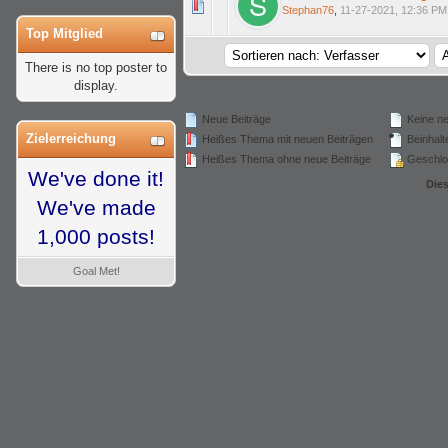
wertung(en) - 0 von 5 durchschnittlich
1
2
3
4
5
Stephan76
,
11-27-2021, 12:36 PM
Top Mitglied
There is no top poster to
display.
Neue Beiträge
Keine ne
Zielerreichung
Heißes Thema mit neuen Beiträgen
Beinhalte
Heißes Thema ohne neue Beiträge
Geschlo
We've done it!
Die
We've made
1,000 posts!
Goal Met!