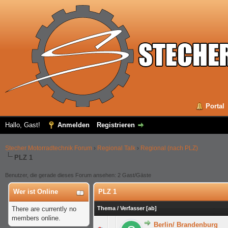
Portal
Hallo, Gast!
Anmelden
Registrieren
Stecher Motorradtechnik Forum
›
Regional Talk
›
Regional (nach PLZ)
PLZ 1
Benutzer, die gerade dieses Forum ansehen: 2 Gast/Gäste
Wer ist Online
PLZ 1
There are currently no
Thema
/
Verfasser
[
ab
]
members online.
Berlin/ Brandenburg