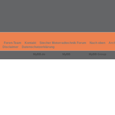
Foren-Team
Kontakt
Stecher Motorradtechnik Forum
Nach oben
Arc
Disclaimer
Datenschutzerklärung
Deutsche Übersetzung:
MyBB.de
, Powered by
MyBB
, © 2002-2026
MyBB Group
.