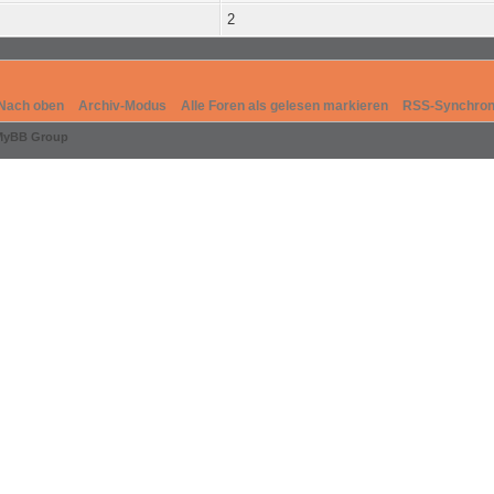
2
Nach oben
Archiv-Modus
Alle Foren als gelesen markieren
RSS-Synchron
MyBB Group
.