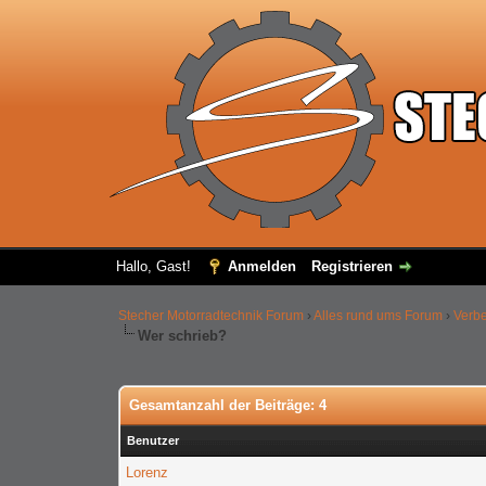
Hallo, Gast!
Anmelden
Registrieren
Stecher Motorradtechnik Forum
›
Alles rund ums Forum
›
Verb
Wer schrieb?
Gesamtanzahl der Beiträge: 4
Benutzer
Lorenz