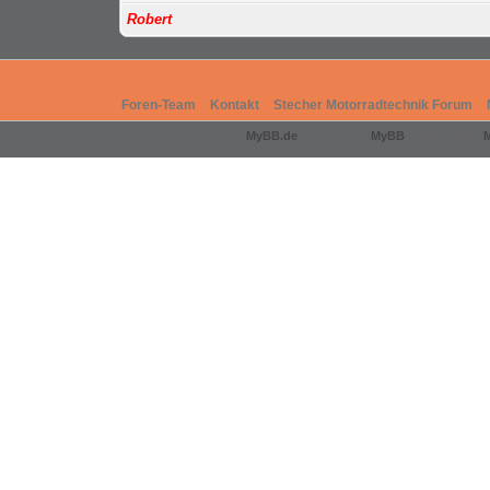
Robert
Foren-Team
Kontakt
Stecher Motorradtechnik Forum
Deutsche Übersetzung:
MyBB.de
, Powered by
MyBB
, © 2002-2026