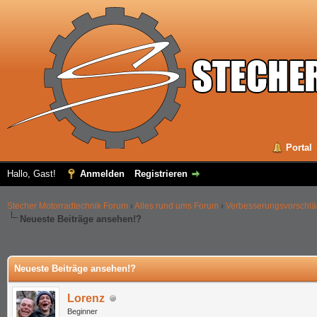
Portal
Hallo, Gast!
Anmelden
Registrieren
Stecher Motorradtechnik Forum
›
Alles rund ums Forum
›
Verbesserungsvorschl
Neueste Beiträge ansehen!?
 im Durchschnitt
Neueste Beiträge ansehen!?
Lorenz
Beginner