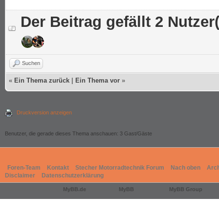
Der Beitrag gefällt 2 Nutzer(
Suchen
«
Ein Thema zurück
|
Ein Thema vor
»
Druckversion anzeigen
Benutzer, die gerade dieses Thema anschauen: 3 Gast/Gäste
Foren-Team
Kontakt
Stecher Motorradtechnik Forum
Nach oben
Arc
Disclaimer
Datenschutzerklärung
Deutsche Übersetzung:
MyBB.de
, Powered by
MyBB
, © 2002-2026
MyBB Group
.