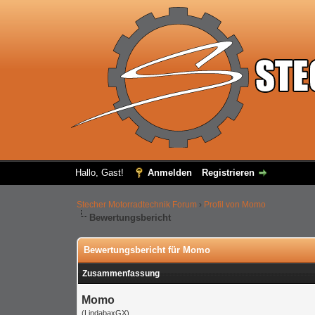
Hallo, Gast!
Anmelden
Registrieren
Stecher Motorradtechnik Forum
›
Profil von Momo
Bewertungsbericht
Bewertungsbericht für Momo
Zusammenfassung
Momo
(LindabaxGX)