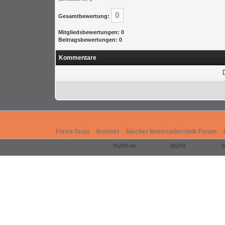
0
Gesamtbewertung:
Mitgliedsbewertungen: 0
Beitragsbewertungen: 0
Kommentare
Foren-Team
Kontakt
Stecher Motorradtechnik Forum
Deutsche Übersetzung:
MyBB.de
, Powered by
MyBB
, © 2002-2026