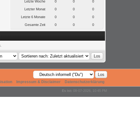
Letzte Woche
0
0
0
Letzter Monat
0
0
0
Letzte 6 Monate
0
0
0
Gesamte Zeit
0
0
0
.
isation
Impressum & Disclaimer
Datenschutzerklärung
Es ist:
08-07-2026, 10:45 PM