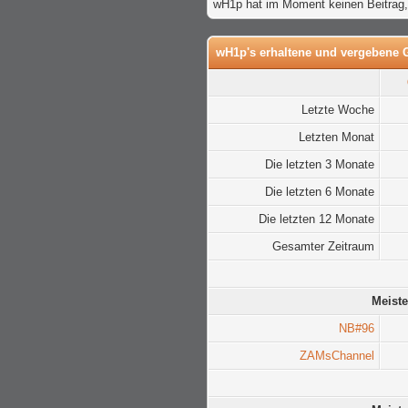
wH1p hat im Moment keinen Beitrag,
wH1p's erhaltene und vergebene G
Letzte Woche
Letzten Monat
Die letzten 3 Monate
Die letzten 6 Monate
Die letzten 12 Monate
Gesamter Zeitraum
Meiste
NB#96
ZAMsChannel