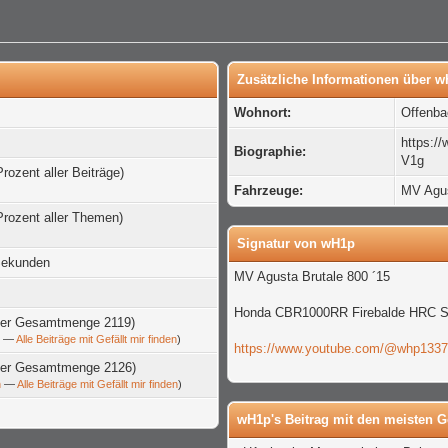
Zusätzliche Informationen über 
Wohnort:
Offenb
https:
Biographie:
V1g
Prozent aller Beiträge)
Fahrzeuge:
MV Agus
Prozent aller Themen)
Signatur von wH1p
Sekunden
MV Agusta Brutale 800 ´15
Honda CBR1000RR Firebalde HRC S
 der Gesamtmenge 2119)
n
—
Alle Beiträge mit Gefällt mir finden
)
https://www.youtube.com/@whp133
t der Gesamtmenge 2126)
n
—
Alle Beiträge mit Gefällt mir finden
)
wH1p's Beitrag mit den meisten Ge