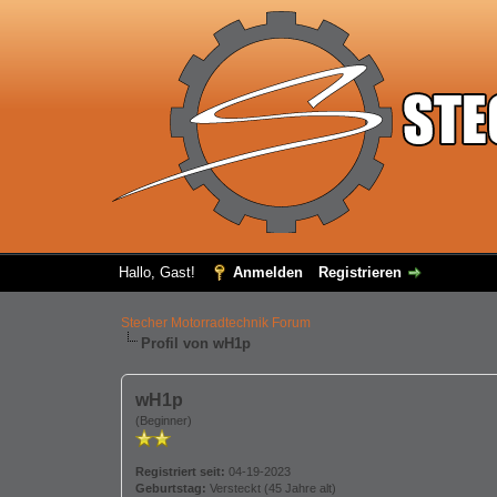
Hallo, Gast!
Anmelden
Registrieren
Stecher Motorradtechnik Forum
Profil von wH1p
wH1p
(Beginner)
Registriert seit:
04-19-2023
Geburtstag:
Versteckt (45 Jahre alt)