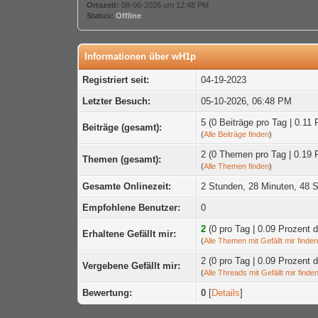
Ortszeit:
08-06-2026 um 12:48 PM
Status:
Offline
Informationen über wH1p
Registriert seit:
04-19-2023
Letzter Besuch:
05-10-2026, 06:48 PM
5 (0 Beiträge pro Tag | 0.11 
Beiträge (gesamt):
(
Alle Beiträge finden
)
2 (0 Themen pro Tag | 0.19 
Themen (gesamt):
(
Alle Themen finden
)
Gesamte Onlinezeit:
2 Stunden, 28 Minuten, 48 
Empfohlene Benutzer:
0
2
(0 pro Tag | 0.09 Prozent
Erhaltene Gefällt mir:
(
Alle Themen mit Gefällt mir finde
2 (0 pro Tag | 0.09 Prozen
Vergebene Gefällt mir:
(
Alle Threads mit Gefällt mir finde
Bewertung:
0
[
Details
]