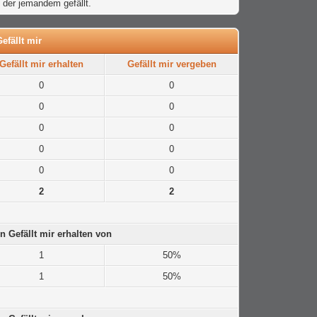
 der jemandem gefällt.
efällt mir
Gefällt mir erhalten
Gefällt mir vergeben
0
0
0
0
0
0
0
0
0
0
2
2
n Gefällt mir erhalten von
1
50%
1
50%