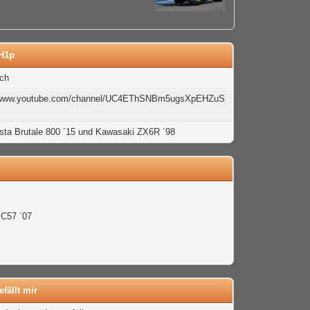
wH1p
ach
//www.youtube.com/channel/UC4EThSNBm5ugsXpEHZuS
ta Brutale 800 ´15 und Kawasaki ZX6R ´98
C57 ´07
7
fällt mir