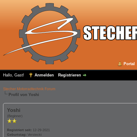
Portal
Hallo, Gast!
Anmelden
Registrieren
Stecher Motorradtechnik Forum
Profil von Yoshi
Yoshi
(Beginner)
Registriert seit:
12-29-2021
Geburtstag:
Versteckt