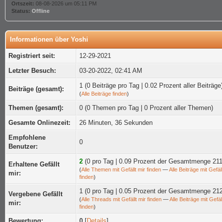
Ortszeit:
08-08-2026 um 05:11 PM
Status:
Offline
Informationen über Yoshi
Registriert seit:
12-29-2021
Letzter Besuch:
03-20-2022, 02:41 AM
1 (0 Beiträge pro Tag | 0.02 Prozent aller Beiträge
Beiträge (gesamt):
(
Alle Beiträge finden
)
Themen (gesamt):
0 (0 Themen pro Tag | 0 Prozent aller Themen)
Gesamte Onlinezeit:
26 Minuten, 36 Sekunden
Empfohlene
0
Benutzer:
2
(0 pro Tag | 0.09 Prozent der Gesamtmenge 211
Erhaltene Gefällt
(
Alle Themen mit Gefällt mir finden
—
Alle Beiträge mit Gefäll
mir:
finden
)
1 (0 pro Tag | 0.05 Prozent der Gesamtmenge 21
Vergebene Gefällt
(
Alle Threads mit Gefällt mir finden
—
Alle Beiträge mit Gefäl
mir:
finden
)
Bewertung:
0
[
Details
]