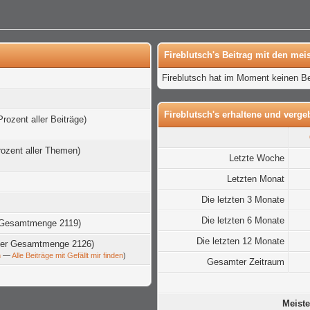
Fireblutsch's Beitrag mit den meis
Fireblutsch hat im Moment keinen Be
Fireblutsch's erhaltene und verge
Prozent aller Beiträge)
rozent aller Themen)
Letzte Woche
Letzten Monat
Die letzten 3 Monate
Die letzten 6 Monate
r Gesamtmenge 2119)
Die letzten 12 Monate
t der Gesamtmenge 2126)
n
—
Alle Beiträge mit Gefällt mir finden
)
Gesamter Zeitraum
Meiste