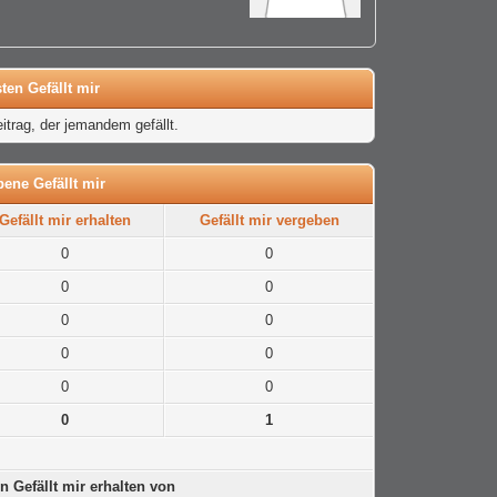
ten Gefällt mir
itrag, der jemandem gefällt.
bene Gefällt mir
Gefällt mir erhalten
Gefällt mir vergeben
0
0
0
0
0
0
0
0
0
0
0
1
n Gefällt mir erhalten von