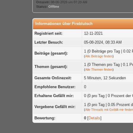
Ortszeit:
08-06-2026 um 07:20 AM
Status:
Offline
Informationen über Fireblutsch
Registriert seit:
12-11-2021
Letzter Besuch:
05-08-2024, 08:33 AM
1 (0 Beiträge pro Tag | 0.02 
Beiträge (gesamt):
(
Alle Beiträge finden
)
1 (0 Themen pro Tag | 0.1 P
Themen (gesamt):
(
Alle Themen finden
)
Gesamte Onlinezeit:
5 Minuten, 12 Sekunden
Empfohlene Benutzer:
0
Erhaltene Gefällt mir:
0
(0 pro Tag | 0 Prozent de
1 (0 pro Tag | 0.05 Prozen
Vergebene Gefällt mir:
(
Alle Threads mit Gefällt mir finde
Bewertung:
0
[
Details
]