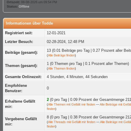
Ortszeit:
08-08-2026 um 09:54 PM
Status:
Offline
Informationen über Todde
Registriert seit:
12-01-2021
Letzter Besuch:
02-28-2024, 12:48 PM
13 (0.01 Beiträge pro Tag | 0.27 Prozent aller Beit
Beiträge (gesamt):
(
Alle Beiträge finden
)
1 (0 Themen pro Tag | 0.1 Prozent aller Themen)
Themen (gesamt):
(
Alle Themen finden
)
Gesamte Onlinezeit:
4 Stunden, 4 Minuten, 44 Sekunden
Empfohlene
0
Benutzer:
2
(0 pro Tag | 0.09 Prozent der Gesamtmenge 211
Erhaltene Gefällt
(
Alle Themen mit Gefällt mir finden
—
Alle Beiträge mit Gefäll
mir:
finden
)
8 (0 pro Tag | 0.38 Prozent der Gesamtmenge 21
Vergebene Gefällt
(
Alle Threads mit Gefällt mir finden
—
Alle Beiträge mit Gefäl
mir:
finden
)