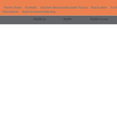
Foren-Team
Kontakt
Stecher Motorradtechnik Forum
Nach oben
Arc
Disclaimer
Datenschutzerklärung
Deutsche Übersetzung:
MyBB.de
, Powered by
MyBB
, © 2002-2026
MyBB Group
.