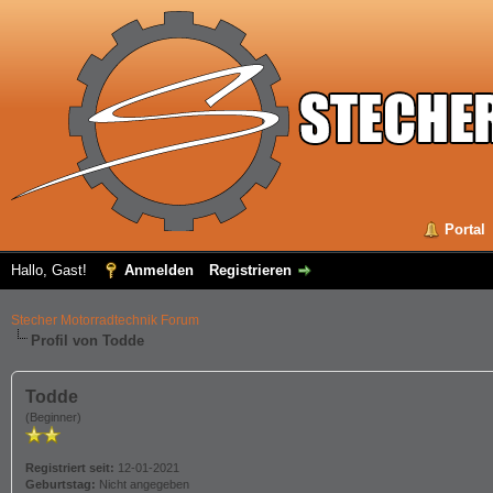
Portal
Hallo, Gast!
Anmelden
Registrieren
Stecher Motorradtechnik Forum
Profil von Todde
Todde
(Beginner)
Registriert seit:
12-01-2021
Geburtstag:
Nicht angegeben