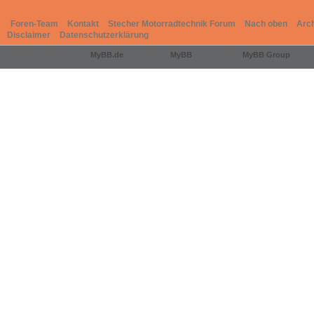
Foren-Team
Kontakt
Stecher Motorradtechnik Forum
Nach oben
Arc
Disclaimer
Datenschutzerklärung
Deutsche Übersetzung:
MyBB.de
, Powered by
MyBB
, © 2002-2026
MyBB Group
.