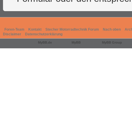
Foren-Team
Kontakt
Stecher Motorradtechnik Forum
Nach oben
Arc
Disclaimer
Datenschutzerklärung
Deutsche Übersetzung:
MyBB.de
, Powered by
MyBB
, © 2002-2026
MyBB Group
.