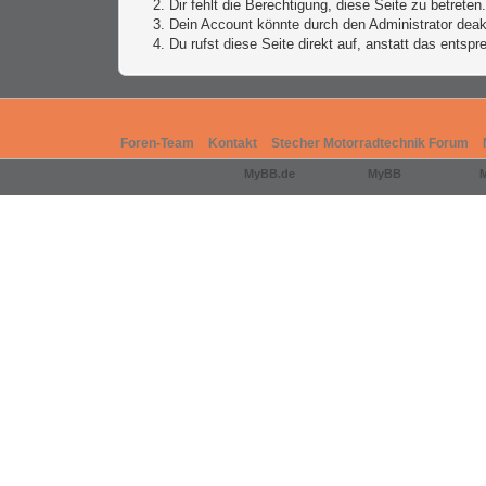
Dir fehlt die Berechtigung, diese Seite zu betrete
Dein Account könnte durch den Administrator deakt
Du rufst diese Seite direkt auf, anstatt das ents
Foren-Team
Kontakt
Stecher Motorradtechnik Forum
Deutsche Übersetzung:
MyBB.de
, Powered by
MyBB
, © 2002-2026