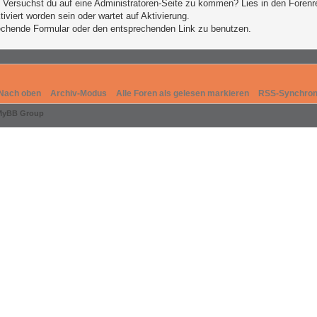
n. Versuchst du auf eine Administratoren-Seite zu kommen? Lies in den Forenr
iviert worden sein oder wartet auf Aktivierung.
prechende Formular oder den entsprechenden Link zu benutzen.
Nach oben
Archiv-Modus
Alle Foren als gelesen markieren
RSS-Synchron
MyBB Group
.