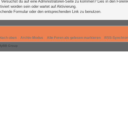
n. Versuchst du auf eine Administratoren-Seite zu kommen? Lies in den Forenr
iviert worden sein oder wartet auf Aktivierung.
prechende Formular oder den entsprechenden Link zu benutzen.
Nach oben
Archiv-Modus
Alle Foren als gelesen markieren
RSS-Synchron
MyBB Group
.