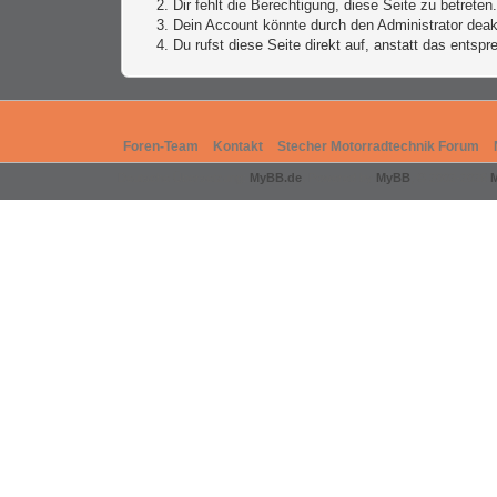
Dir fehlt die Berechtigung, diese Seite zu betrete
Dein Account könnte durch den Administrator deakt
Du rufst diese Seite direkt auf, anstatt das ents
Foren-Team
Kontakt
Stecher Motorradtechnik Forum
Deutsche Übersetzung:
MyBB.de
, Powered by
MyBB
, © 2002-2026