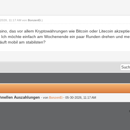
30-2026, 11:17 AM von
BonzenEi
.)
no, das vor allem Kryptowährungen wie Bitcoin oder Litecoin akzeptiert
 Ich möchte einfach am Wochenende ein paar Runden drehen und mein
äuft mobil am stabilsten?
schnellen Auszahlungen
- von
BonzenEi
- 05-30-2026, 11:17 AM