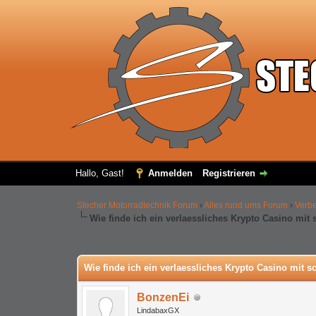
Hallo, Gast!
Anmelden
Registrieren
Stecher Motorradtechnik Forum
›
Alles rund ums Forum
›
Verb
Wie finde ich ein verlaessliches Krypto Casino mi
0 Bewertung(en) - 0 im Durchschnitt
1
2
3
4
5
Wie finde ich ein verlaessliches Krypto Casino mit 
BonzenEi
LindabaxGX