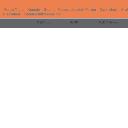
Foren-Team
Kontakt
Stecher Motorradtechnik Forum
Nach oben
Arc
Disclaimer
Datenschutzerklärung
Deutsche Übersetzung:
MyBB.de
, Powered by
MyBB
, © 2002-2026
MyBB Group
.