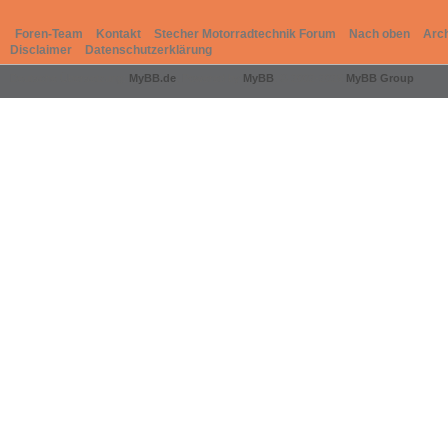
Foren-Team
Kontakt
Stecher Motorradtechnik Forum
Nach oben
Arc
Disclaimer
Datenschutzerklärung
Deutsche Übersetzung:
MyBB.de
, Powered by
MyBB
, © 2002-2026
MyBB Group
.