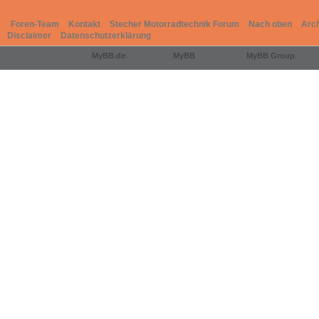
Foren-Team
Kontakt
Stecher Motorradtechnik Forum
Nach oben
Arc
Disclaimer
Datenschutzerklärung
Deutsche Übersetzung:
MyBB.de
, Powered by
MyBB
, © 2002-2026
MyBB Group
.