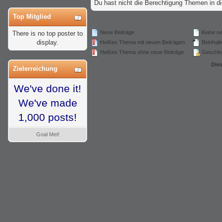
Du hast nicht die Berechtigung Themen in 
Top Mitglied
Neue Beiträge
Keine ne
There is no top poster to
display.
Heißes Thema mit neuen Beiträgen
Beinhalte
Heißes Thema ohne neue Beiträge
Geschlo
Die
Zielerreichung
We've done it!
We've made
1,000 posts!
Goal Met!