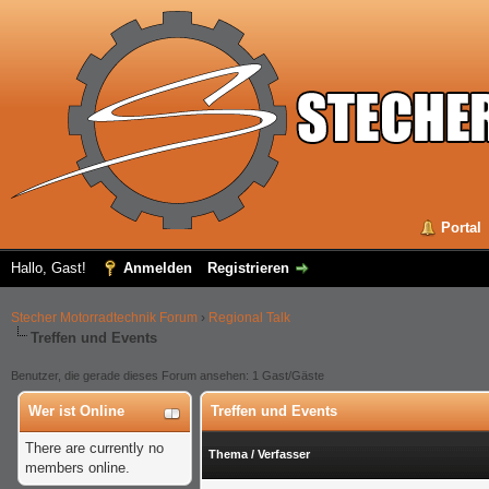
Portal
Hallo, Gast!
Anmelden
Registrieren
Stecher Motorradtechnik Forum
›
Regional Talk
Treffen und Events
Benutzer, die gerade dieses Forum ansehen: 1 Gast/Gäste
Wer ist Online
Treffen und Events
There are currently no
Thema
/
Verfasser
members online.