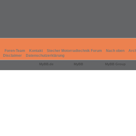
Foren-Team
Kontakt
Stecher Motorradtechnik Forum
Nach oben
Arc
Disclaimer
Datenschutzerklärung
Deutsche Übersetzung:
MyBB.de
, Powered by
MyBB
, © 2002-2026
MyBB Group
.